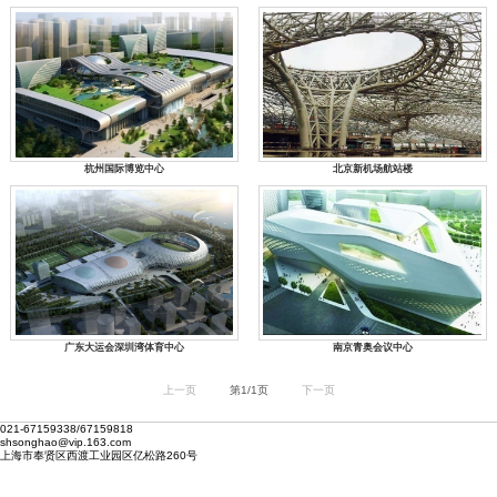
杭州国际博览中心
北京新机场航站楼
广东大运会深圳湾体育中心
南京青奥会议中心
上一页
第1/1页
下一页
021-67159338/67159818
shsonghao@vip.163.com
上海市奉贤区西渡工业园区亿松路260号